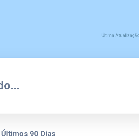
Última Atualizaçã
o...
e
Últimos
90
Dias